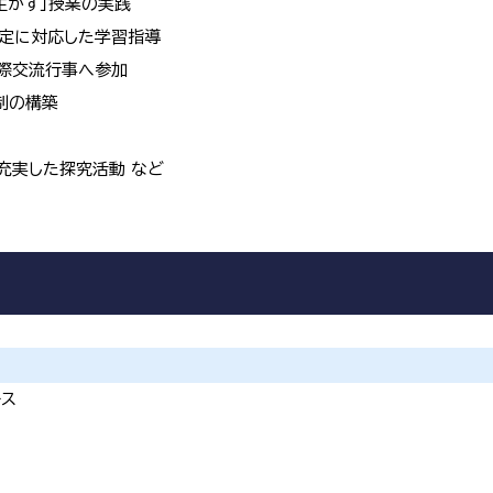
生かす」授業の実践
検定に対応した学習指導
際交流行事へ参加
制の構築
充実した探究活動 など
ース